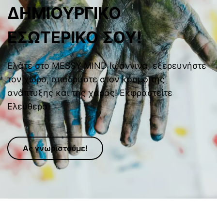
ΔΗΜΙΟΥΡΓΙΚΌ
ΕΣΩΤΕΡΙΚΌ ΣΟΥ!
Ελάτε στο MESSY MIND Ιωάννινα, εξερευνήστε
τον χώρο, αποδράστε στον κόσμο της
ανάπτυξης και της χαράς! Εκφραστείτε
Ελεύθερα!
Ας γνωριστούμε!